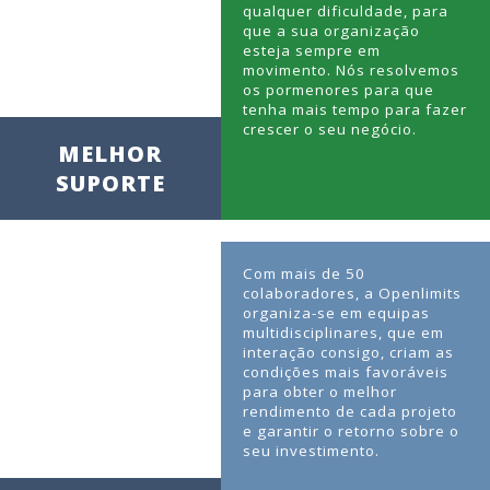
qualquer dificuldade, para
que a sua organização
esteja sempre em
movimento. Nós resolvemos
os pormenores para que
tenha mais tempo para fazer
crescer o seu negócio.
MELHOR
SUPORTE
Com mais de 50
colaboradores, a Openlimits
organiza-se em equipas
multidisciplinares, que em
interação consigo, criam as
condições mais favoráveis
para obter o melhor
rendimento de cada projeto
e garantir o retorno sobre o
seu investimento.