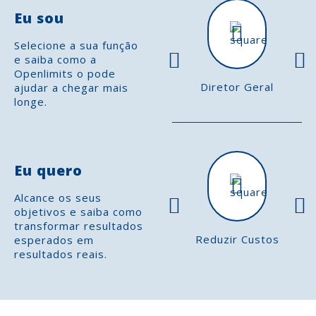
mais dinâmico e
Eu sou
Selecione a sua função
e saiba como a
Openlimits o pode
Diretor Geral
ajudar a chegar mais
longe.
Eu quero
Alcance os seus
objetivos e saiba como
transformar resultados
Reduzir Custos
P
esperados em
resultados reais.