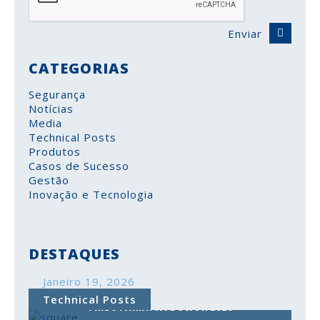
Enviar
CATEGORIAS
Segurança
Notícias
Media
Technical Posts
Produtos
Casos de Sucesso
Gestão
Inovação e Tecnologia
DESTAQUES
Janeiro 19, 2026
COMUNICAÇÃO DO INVENTÁRIO À AUTORIDADE
Technical Posts
TRIBUTÁRIA: ATÉ 30/01/2026