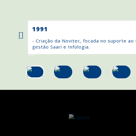
1991
- Criação da Novitec, focada no suporte ao
gestão Saari e Infologia.
PEDRO MARTINS
PEDRO MARTINS