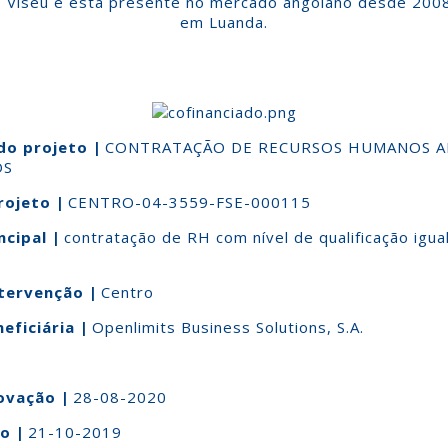
 Viseu e está presente no mercado angolano desde 2008 
em Luanda.
do projeto
|
CONTRATAÇÃO DE RECURSOS HUMANOS 
OS
rojeto
|
CENTRO-04-3559-FSE-000115
ncipal
|
contratação de RH com nível de qualificação igua
ntervenção
|
Centro
eficiária
|
Openlimits Business Solutions, S.A.
ovação
|
28-08-2020
io
|
21-10-2019