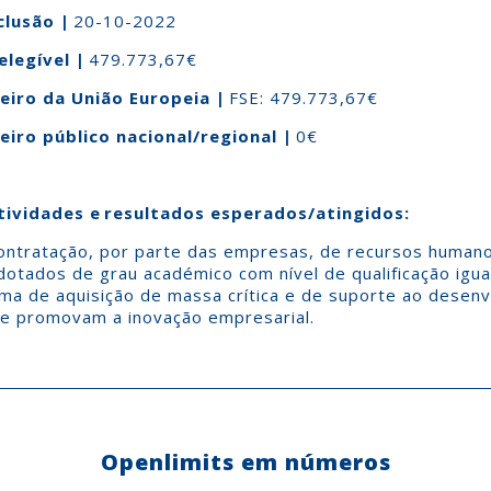
clusão
|
20-10-2022
elegível
|
479.773,67€
eiro da União Europeia
|
FSE: 479.773,67€
eiro público nacional/regional
|
0€
tividades e resultados esperados/atingidos:
ontratação, por parte das empresas, de recursos human
 dotados de grau académico com nível de qualificação igua
rma de aquisição de massa crítica e de suporte ao desen
e promovam a inovação empresarial.
Openlimits em números