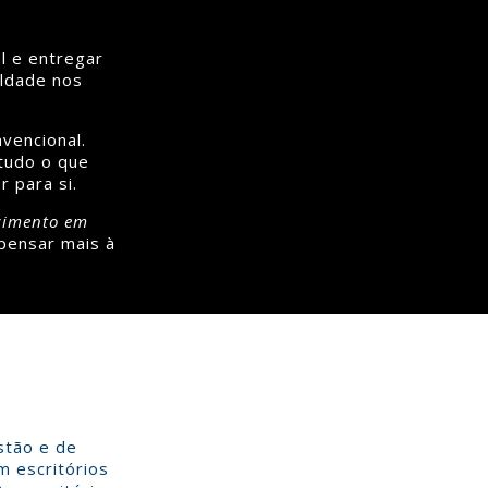
l e entregar
ildade nos
vencional.
tudo o que
 para si.
cimento em
 pensar mais à
stão e de
m escritórios