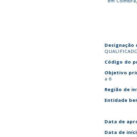
em Coimbra,
Designação 
QUALIFICAD
Código do p
Objetivo pri
a 6
Região de i
Entidade ben
Data de apr
Data de iníc