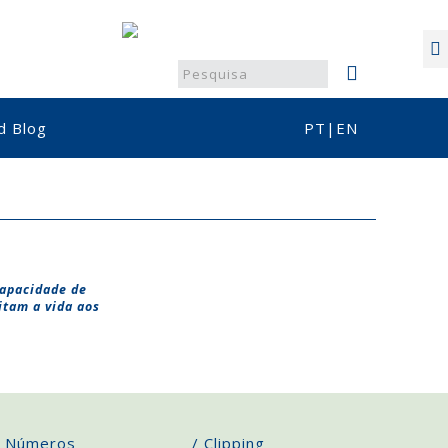
d Blog
PT
|
EN
capacidade de
itam a vida aos
/ Números
/ Clipping