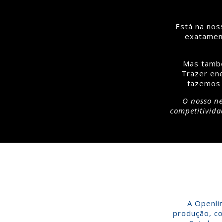
Está na nos
exatament
Mas també
Trazer en
fazemos 
O nosso n
competitivida
A Openli
produção, co