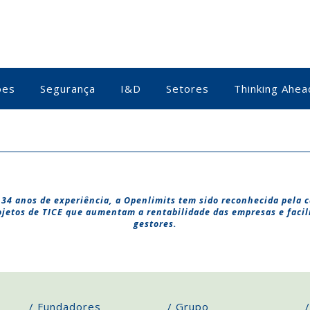
ões
Segurança
I&D
Setores
Thinking Ahea
34 anos de experiência, a Openlimits tem sido reconhecida pela 
ojetos de TICE que aumentam a rentabilidade das empresas e facil
gestores.
/ Fundadores
/ Grupo