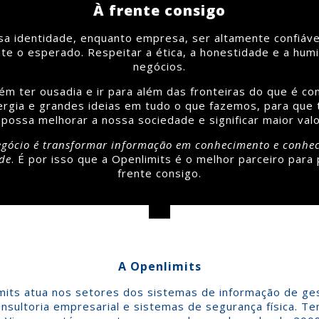
À frente consigo
sa identidade, enquanto empresa, ser altamente confiáve
e o esperado. Respeitar a ética, a honestidade e a hum
negócios.
m ter ousadia e ir para além das fronteiras do que é con
ergia e grandes ideias em tudo o que fazemos, para que 
possa melhorar a nossa sociedade e significar maior valor
egócio é transformar informação em conhecimento e conhe
de
. É por isso que a Openlimits é o melhor parceiro para
frente consigo.
A Openlimits
mits atua nos setores dos sistemas de informação de ge
nsultoria empresarial e sistemas de segurança física. Te