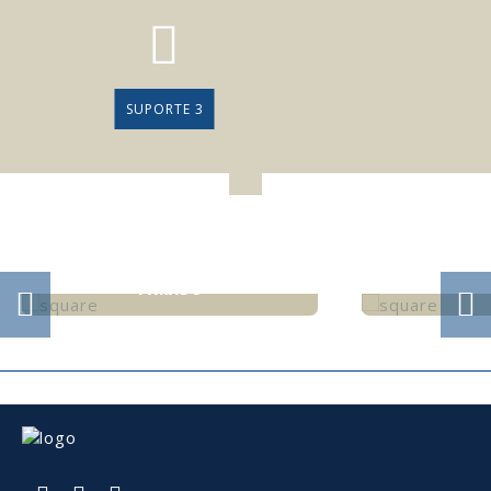
SUPORTE 3
INVENTÁRIO FORA DE CONTROLO
CUSTA MAIS DO QUE STOCK
RMMG E IAS 
PARADO
INVENTÁRIO FORA DE CONTROLO
RMMG E IAS 
CUSTA MAIS DO QUE STOCK
PARADO
Foram recentem
Quando o inventário não está
novas atualizaç
integrado, atualizado e visível, as
impacto direto 
empresas perdem muito mais do que
referência utili
margem - perdem previsibilidade,
processamento s
eficiência e capacidade de resposta.
de 2026.