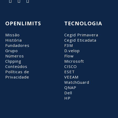
Saiba mais >
Saiba mais >
OPENLIMITS
TECNOLOGIA
Missão
Cegid Primavera
História
Cegid Eticadata
Fundadores
F3M
Grupo
D.velop
Números
Flow
Clipping
Microsoft
Conteúdos
CISCO
Políticas de
ESET
Privacidade
VEEAM
WatchGuard
QNAP
Dell
HP