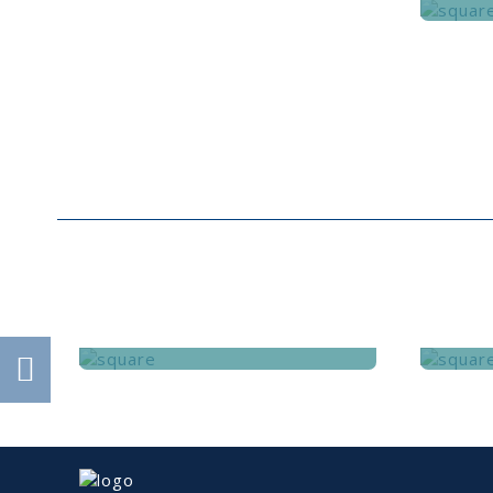
CLOUD COMPUTING
CLOUD COMPUTING
Serviço que permite o trabalho
no software de gestão em
qualquer local e altura, com
Ferram