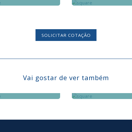
SOLICITAR COTAÇÃO
Vai gostar de ver também
PRODUTIVIDADE,
COLABORAÇÃO E
BACKUP DE DAD
MOBILIDADE
CRÍTICOS
PRODUTIVIDADE,
BACKUP DE DAD
COLABORAÇÃO E
CRÍTICOS
MOBILIDADE
Backup para proteção d
dados críticos de perigo
entas desenvolvidas