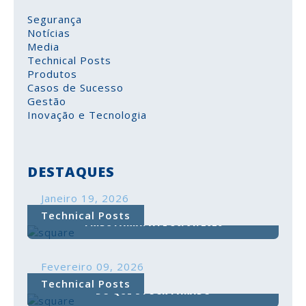
Segurança
Notícias
Media
Technical Posts
Produtos
Casos de Sucesso
Gestão
Inovação e Tecnologia
DESTAQUES
Janeiro 19, 2026
COMUNICAÇÃO DO INVENTÁRIO À AUTORIDADE
Technical Posts
TRIBUTÁRIA: ATÉ 30/01/2026
COMUNICAÇÃO DO INVENTÁRIO À AUTORIDADE
Fevereiro 09, 2026
TRIBUTÁRIA: ATÉ 30/01/2026
INVENTÁRIO FORA DE CONTROLO CUSTA MAIS
Technical Posts
A comunicação do inventário à Autoridade
DO QUE STOCK PARADO
Tributária é uma
obrigação legal
e deve ser