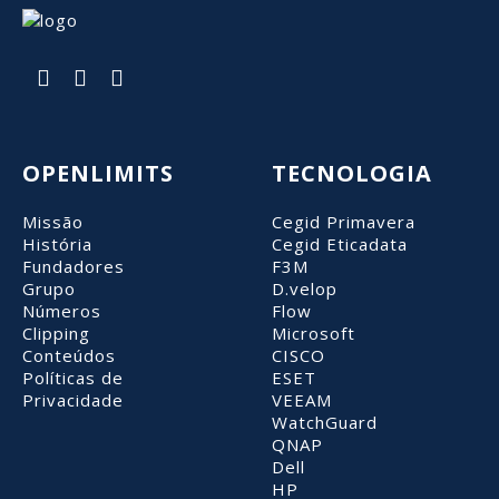
dispositivos imprescindíveis para o
local e altura,
bom funcionamento da sua empresa.
automático das
Cloud.
Saiba mais >
Saiba mais >
OPENLIMITS
TECNOLOGIA
Missão
Cegid Primavera
História
Cegid Eticadata
Fundadores
F3M
Grupo
D.velop
Números
Flow
Clipping
Microsoft
Conteúdos
CISCO
Políticas de
ESET
Privacidade
VEEAM
WatchGuard
QNAP
Dell
HP