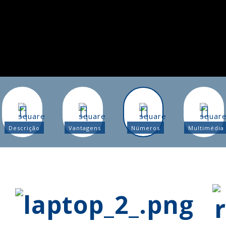
Descrição
Vantagens
Números
Multimédia