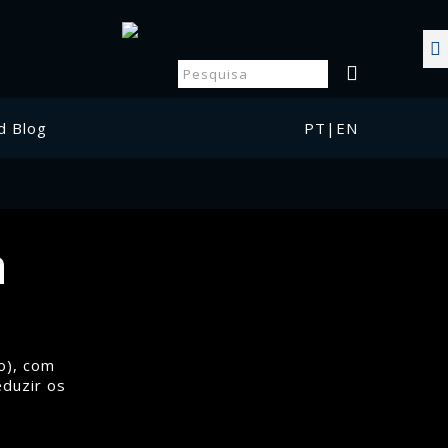
d Blog
PT
|
EN
a
o), com
eduzir os