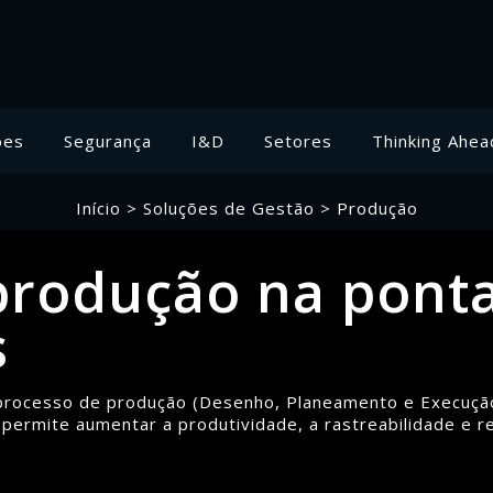
ões
Segurança
I&D
Setores
Thinking Ahea
Início
>
Soluções de Gestão
> Produção
 produção na pont
s
o processo de produção (Desenho, Planeamento e Execuçã
ermite aumentar a produtividade, a rastreabilidade e r