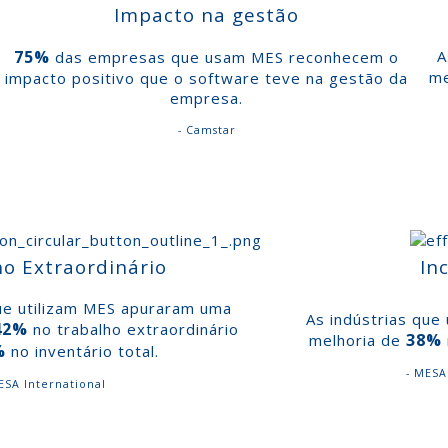
Impacto na gestão
75%
A
das empresas que usam MES reconhecem o
me
impacto positivo que o software teve na gestão da
empresa.
- Camstar
o Extraordinário
Inc
ue utilizam MES apuraram uma
As indústrias qu
42%
no trabalho extraordinário
38%
melhoria de
%
no inventário total.
- MESA
ESA International