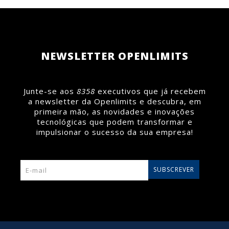
a Openlimits é agora Cegid Partner Gold em
Portugal.
Saiba mais >
Saiba mais >
NEWSLETTER OPENLIMITS
Junte-se aos
8358
executivos que já recebem
a newsletter da Openlimits e descubra, em
primeira mão, as novidades e inovações
tecnológicas que podem transformar e
impulsionar o sucesso da sua empresa!
SUBSCREVER