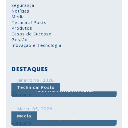
Segurança
Notícias
Media
Technical Posts
Produtos
Casos de Sucesso
Gestão
Inovação e Tecnologia
DESTAQUES
Janeiro 19, 2026
COMUNICAÇÃO DO INVENTÁRIO À AUTORIDADE
Technical Posts
TRIBUTÁRIA: ATÉ 30/01/2026
COMUNICAÇÃO DO INVENTÁRIO À AUTORIDADE
Março 05, 2026
TRIBUTÁRIA: ATÉ 30/01/2026
CONFERÊNCIA DE HOMENAGEM ÀS PME
Media
A comunicação do inventário à Autoridade
EXCELÊNCIA
Tributária é uma
obrigação legal
e deve ser
efetuada
até 30 de janeiro
.