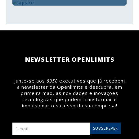
distinção PME EXCELÊNCIA, ao lado de empresas
que fazem da Região Metropolitana de Coimbra um
Saiba mais >
território cada vez mais dinâmico e competitivo.
SOMOS CEGID PARTNER GOLD
É com grande satisfação que anunciamos que
a Openlimits é agora Cegid Partner Gold em
Portugal.
Saiba mais >
Saiba mais >
NEWSLETTER OPENLIMITS
Junte-se aos
8358
executivos que já recebem
a newsletter da Openlimits e descubra, em
primeira mão, as novidades e inovações
tecnológicas que podem transformar e
impulsionar o sucesso da sua empresa!
SUBSCREVER