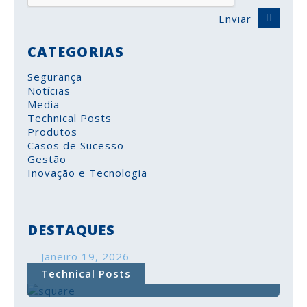
Enviar
CATEGORIAS
Segurança
Notícias
Media
Technical Posts
Produtos
Casos de Sucesso
Gestão
Inovação e Tecnologia
DESTAQUES
Janeiro 19, 2026
COMUNICAÇÃO DO INVENTÁRIO À AUTORIDADE
Technical Posts
TRIBUTÁRIA: ATÉ 30/01/2026