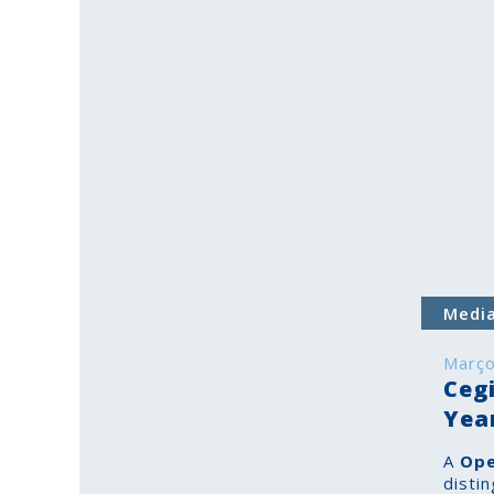
Medi
Março
Ceg
Yea
A
Ope
disti