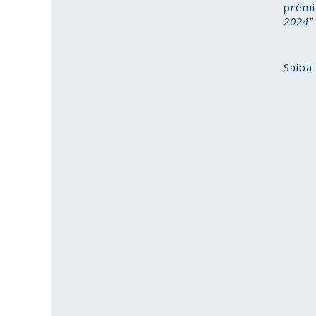
prém
2024"
Saiba