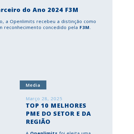
rceiro do Ano 2024 F3M
o, a Openlimits recebeu a distinção como
um reconhecimento concedido pela
F3M
.
Media
Março 28, 2025
TOP 10 MELHORES
PME DO SETOR E DA
REGIÃO
A
Openlimits
foi eleita uma