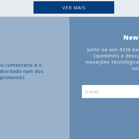
VER MAIS
News
Junte-se aos
8358
exe
Openlimits e desc
inovações tecnológic
eu comentário e o
su
 abordado num dos
mprimentos