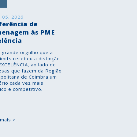
a
 05, 2026
ferência de
enagem às PME
elência
 grande orgulho que a
imits recebeu a distinção
XCELÊNCIA, ao lado de
sas que fazem da Região
politana de Coimbra um
tório cada vez mais
ico e competitivo.
 mais >