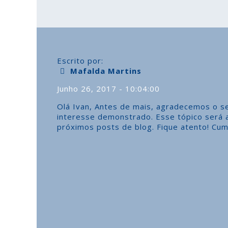
Escrito por:
Mafalda Martins
Junho 26, 2017 - 10:04:00
Olá Ivan, Antes de mais, agradecemos o s
interesse demonstrado. Esse tópico será
próximos posts de blog. Fique atento! Cu