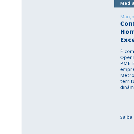
Medi
Março
Con
Hom
Exc
É com
Openl
PME E
empre
Metro
terri
dinâm
Saiba